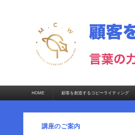
メ
HOME
顧客を創造するコピーライティング
イ
ン
メ
ニ
ュ
ー
講座のご案内