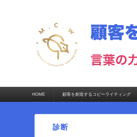
メ
HOME
顧客を創造するコピーライティング
イ
ン
メ
ニ
ュ
診断
ー