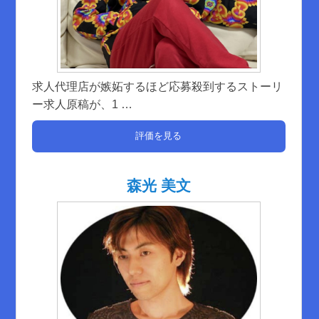
求人代理店が嫉妬するほど応募殺到するストーリ
ー求人原稿が、1
…
評価を見る
森光 美文